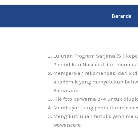
Skip
to
Beranda
content
Lulusan Program Sarjana (S1) kep
Pendidikan Nasional dan memiliki 
Memperoleh rekomendasi dari 2 (d
akademik yang menyatakan bahwa 
Semarang.
File foto berwarna 3×4 untuk diup
Membayar uang pendaftaran sebesa
Mengikuti ujian tertulis yang meli
wawancara