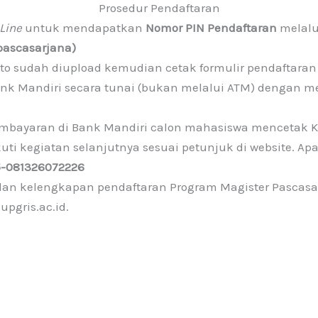
Prosedur Pendaftaran
Line
untuk mendapatkan
Nomor PIN Pendaftaran
melalu
pascasarjana)
foto sudah diupload kemudian cetak formulir pendaftaran
nk Mandiri secara tunai (bukan melalui ATM) dengan m
embayaran di Bank Mandiri calon mahasiswa mencetak K
ikuti kegiatan selanjutnya sesuai petunjuk di website. A
5-081326072226
an kelengkapan pendaftaran Program Magister Pascasarj
upgris.ac.id.